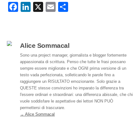
F
Li
X
E
C
a
n
m
o
c
k
ail
n
e
e
di
b
dI
vi
Alice Sommacal
o
n
di
Sono una project manager, giornalista e blogger fortemente
appassionata di scrittura. Penso che tutte le frasi possano
o
sempre essere migliorate e che OGNI prima versione di un
k
testo vada perfezionata, solleticando le parole fino a
raggiungere un RISULTATO emozionante. Solo grazie a
QUESTE stesse convinzioni ho imparato la differenza tra
l'essere ordinari e straordinari: una differenza abissale, che chi
vuole soddisfare le aspettative dei lettori NON PUÒ
permettersi di trascurare.
→ Alice Sommacal