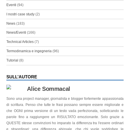
Eventi
(94)
I nostri case study
(2)
News
(183)
News/Eventi
(166)
Technical Articles
(7)
Termodinamica e ingegneria
(96)
Tutorial
(8)
SULL’AUTORE
Alice Sommacal
Sono una project manager, giornalista e blogger fortemente appassionata
di scrittura. Penso che tutte le frasi possano sempre essere migliorate e
che OGNI prima versione di un testo vada perfezionata, solleticando le
parole fino a raggiungere un RISULTATO emozionante. Solo grazie a
QUESTE stesse convinzioni ho imparato la differenza tra l'essere ordinari
e straordinari: una differenza abissale, che chi vuole soddisfare le