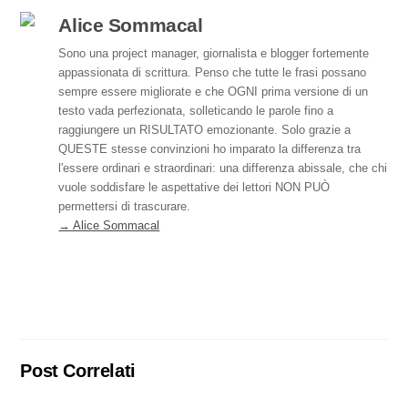
e
e
di
b
dI
vi
Alice Sommacal
o
n
di
Sono una project manager, giornalista e blogger fortemente
appassionata di scrittura. Penso che tutte le frasi possano
o
sempre essere migliorate e che OGNI prima versione di un
k
testo vada perfezionata, solleticando le parole fino a
raggiungere un RISULTATO emozionante. Solo grazie a
QUESTE stesse convinzioni ho imparato la differenza tra
l'essere ordinari e straordinari: una differenza abissale, che chi
vuole soddisfare le aspettative dei lettori NON PUÒ
permettersi di trascurare.
→ Alice Sommacal
Post Correlati