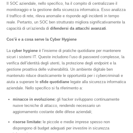
Il SOC aziendale, nello specifico, ha il compito di centralizzare il
monitoraggio e la gestione della sicurezza informatica. Esso analizza
il traffico di rete, rileva anomalie e risponde agli incidenti in tempo
reale. Pertanto, un SOC ben strutturato migliora significativamente la
capacità di un’azienda di
difendersi da attacchi avanzati
.
Cos’è e a cosa serve la Cyber Hygiene
La
cyber hygiene
è l’insieme di pratiche quotidiane per mantenere
sicuri i sistemi IT. Queste includono l’uso di password complesse, la
verifica dell’identità degli utenti, la protezione degli endpoint e la
gestione proattiva delle vulnerabilità. Un ambiente digitale ben
mantenuto riduce drasticamente le opportunità per i cybercriminali e
aiuta a superare le
sfide quotidiane
legate alla sicurezza informatica
aziendale. Nello specifico si fa riferimento a:
minacce in evoluzione:
gli hacker sviluppano continuamente
nuove tecniche di attacco, rendendo necessario un
aggiornamento costante delle difese aziendali;
risorse limitate:
le piccole e medie imprese spesso non
dispongono di budget adeguati per investire in sicurezza