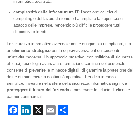
informatica avanzata;
complessità delle infrastrutture IT:
l’adozione del cloud
computing e del lavoro da remoto ha ampliato la superficie di
attacco delle imprese, rendendo più difficile proteggere tutti i
dispositivi e le reti.
La sicurezza informatica aziendale non è dunque più un optional, ma
un
elemento strategico
per la sopravvivenza e il successo di
un’attività moderna. Un approccio proattivo, con politiche di sicurezza
efficaci, tecnologia avanzata e formazione continua del personale,
consente di prevenire le minacce digitali, di garantire la protezione dei
dati e di mantenere la continuità operativa. Per dirla in modo
semplice, investire nella sfera della sicurezza informatica significa
proteggere il futuro dell’azienda
e preservare la fiducia di clienti e
partner commerciali.
F
Li
X
E
C
a
n
m
o
c
k
ail
n