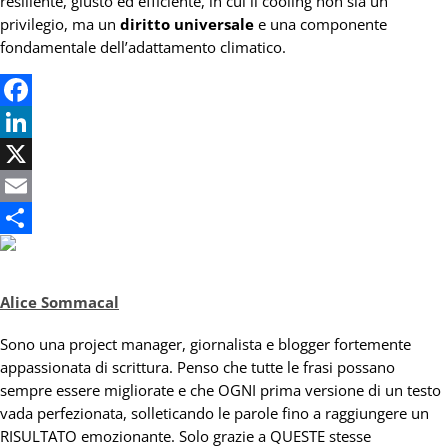
resiliente, giusto ed efficiente, in cui il cooling non sia un
privilegio, ma un
diritto universale
e una componente
fondamentale dell’adattamento climatico.
Facebook
LinkedIn
X
Email
Condividi
Alice Sommacal
Sono una project manager, giornalista e blogger fortemente
appassionata di scrittura. Penso che tutte le frasi possano
sempre essere migliorate e che OGNI prima versione di un testo
vada perfezionata, solleticando le parole fino a raggiungere un
RISULTATO emozionante. Solo grazie a QUESTE stesse