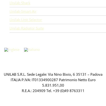
Unilab Shark
Unilab Smart-Air
Unilab Unit Selector
Unilab Radiator Suite
UNILAB S.R.L. Sede Legale: Via Nino Bixio, 6 35131 – Padova
ITALIA P.IVA: IT01334900287 Patrimonio Netto Euro
5.831.951,00
R.E.A.: 204909 Tel. +39 (0)49 8763311