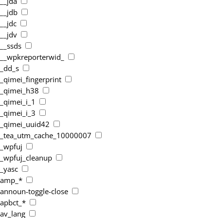
__jda
__jdb
__jdc
__jdv
__ssds
__wpkreporterwid_
_dd_s
_qimei_fingerprint
_qimei_h38
_qimei_i_1
_qimei_i_3
_qimei_uuid42
_tea_utm_cache_10000007
_wpfuj
_wpfuj_cleanup
_yasc
amp_*
announ-toggle-close
apbct_*
av_lang