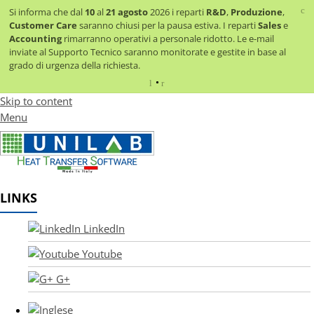
c
Si informa che dal
10
al
21 agosto
2026 i reparti
R&D
,
Produzione
,
Customer Care
saranno chiusi per la pausa estiva. I reparti
Sales
e
Accounting
rimarranno operativi a personale ridotto.
Le e-mail
inviate al Supporto Tecnico saranno monitorate e gestite in base al
grado di urgenza della richiesta.
«
»
Skip to content
Menu
LINKS
LinkedIn
Youtube
G+