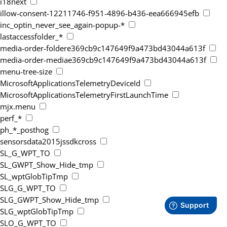
i18next
illow-consent-12211746-f951-4896-b436-eea666945efb
inc_optin_never_see_again-popup-*
lastaccessfolder_*
media-order-foldere369cb9c147649f9a473bd43044a613f
media-order-mediae369cb9c147649f9a473bd43044a613f
menu-tree-size
MicrosoftApplicationsTelemetryDeviceId
MicrosoftApplicationsTelemetryFirstLaunchTime
mjx.menu
perf_*
ph_*_posthog
sensorsdata2015jssdkcross
SL_G_WPT_TO
SL_GWPT_Show_Hide_tmp
SL_wptGlobTipTmp
SLG_G_WPT_TO
SLG_GWPT_Show_Hide_tmp
SLG_wptGlobTipTmp
SLO_G_WPT_TO