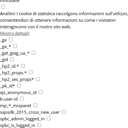
mhcookie
Analitici
I cookie di statistica raccolgono informazioni sull'utilizzo,
consentendoci di ottenere informazioni su come i visitatori
interagiscono con il nostro sito web.
Mostra dettagli
_ga
_ga_*
_gat_gtag_ua_*
_gid
_hp2_id.*
_hp2_props.*
_hp2_ses_props*
_pk_id*
ajs_anonymous_id
b-user-id
mp_*_mixpanel
sajssdk_2015_cross_new_user
spbc_admin_logged_in
spbc_is_logged_in