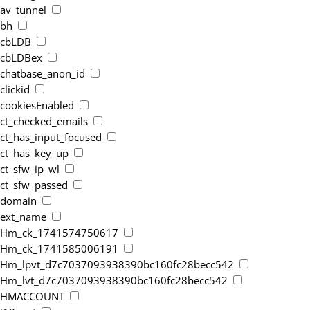
av_tunnel
bh
cbLDB
cbLDBex
chatbase_anon_id
clickid
cookiesEnabled
ct_checked_emails
ct_has_input_focused
ct_has_key_up
ct_sfw_ip_wl
ct_sfw_passed
domain
ext_name
Hm_ck_1741574750617
Hm_ck_1741585006191
Hm_lpvt_d7c7037093938390bc160fc28becc542
Hm_lvt_d7c7037093938390bc160fc28becc542
HMACCOUNT