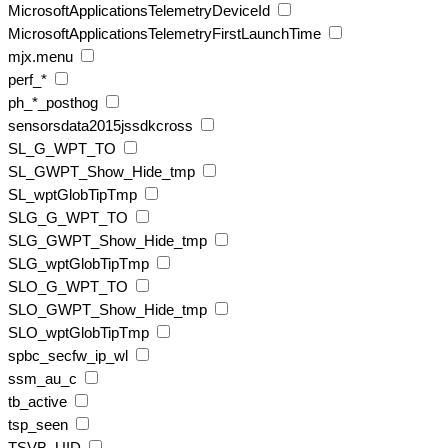
MicrosoftApplicationsTelemetryDeviceId
MicrosoftApplicationsTelemetryFirstLaunchTime
mjx.menu
perf_*
ph_*_posthog
sensorsdata2015jssdkcross
SL_G_WPT_TO
SL_GWPT_Show_Hide_tmp
SL_wptGlobTipTmp
SLG_G_WPT_TO
SLG_GWPT_Show_Hide_tmp
SLG_wptGlobTipTmp
SLO_G_WPT_TO
SLO_GWPT_Show_Hide_tmp
SLO_wptGlobTipTmp
spbc_secfw_ip_wl
ssm_au_c
tb_active
tsp_seen
TSVB_UID