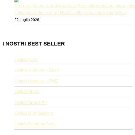
L’efficienza dei sistemi HVAC nella transizione energetica
22 Luglio 2026
I NOSTRI BEST SELLER
Unilab Coils
Unilab Unisuite – Shell
Unilab Unisuite – PHE
Unilab Shark
Unilab Smart-Air
Unilab Unit Selector
Unilab Radiator Suite