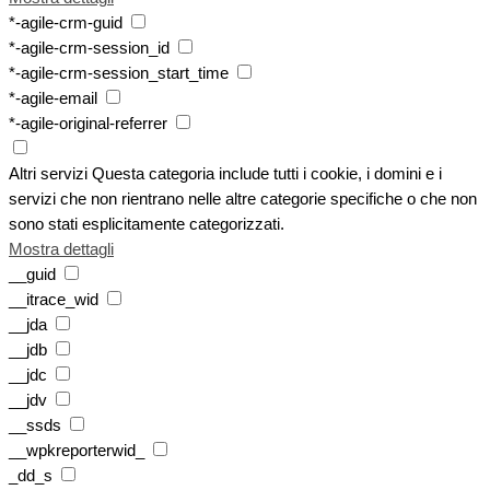
*-agile-crm-guid
*-agile-crm-session_id
*-agile-crm-session_start_time
*-agile-email
*-agile-original-referrer
Altri servizi
Questa categoria include tutti i cookie, i domini e i
servizi che non rientrano nelle altre categorie specifiche o che non
sono stati esplicitamente categorizzati.
Mostra dettagli
__guid
__itrace_wid
__jda
__jdb
__jdc
__jdv
__ssds
__wpkreporterwid_
_dd_s