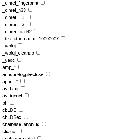
_qimei_fingerprint
_qimei_h38
_qimei_i_1
_qimei_i_3
_qimei_uuid42
_tea_utm_cache_10000007
_wpfuj
_wpfuj_cleanup
_yasc
amp_*
announ-toggle-close
apbct_*
av_lang
av_tunnel
bh
cbLDB
cbLDBex
chatbase_anon_id
clickid
cookiesEnabled