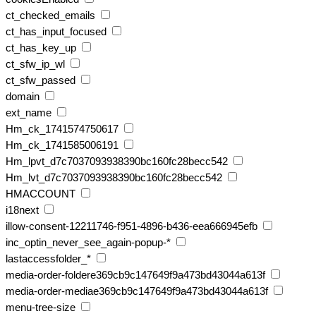
ct_checked_emails
ct_has_input_focused
ct_has_key_up
ct_sfw_ip_wl
ct_sfw_passed
domain
ext_name
Hm_ck_1741574750617
Hm_ck_1741585006191
Hm_lpvt_d7c7037093938390bc160fc28becc542
Hm_lvt_d7c7037093938390bc160fc28becc542
HMACCOUNT
i18next
illow-consent-12211746-f951-4896-b436-eea666945efb
inc_optin_never_see_again-popup-*
lastaccessfolder_*
media-order-foldere369cb9c147649f9a473bd43044a613f
media-order-mediae369cb9c147649f9a473bd43044a613f
menu-tree-size