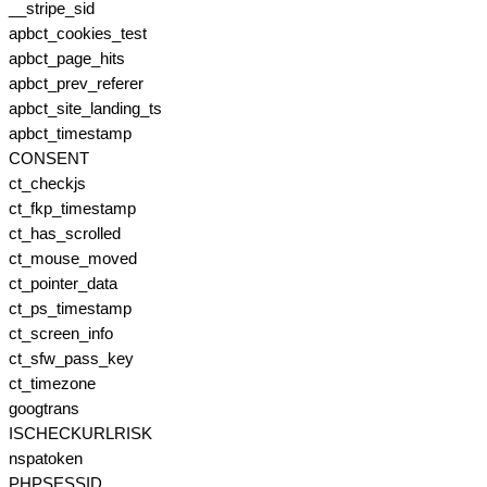
__stripe_sid
apbct_cookies_test
apbct_page_hits
apbct_prev_referer
apbct_site_landing_ts
apbct_timestamp
CONSENT
ct_checkjs
ct_fkp_timestamp
ct_has_scrolled
ct_mouse_moved
ct_pointer_data
ct_ps_timestamp
ct_screen_info
ct_sfw_pass_key
ct_timezone
googtrans
ISCHECKURLRISK
nspatoken
PHPSESSID