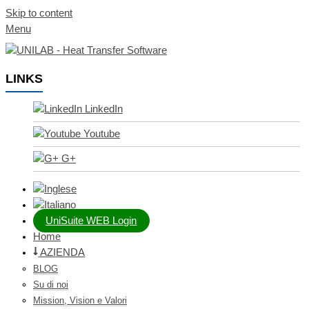
Skip to content
Menu
LINKS
LinkedIn
Youtube
G+
UniSuite WEB Login
Home
AZIENDA
BLOG
Su di noi
Mission, Vision e Valori