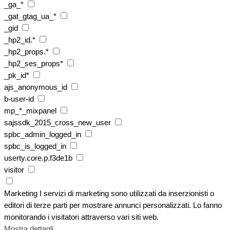
_ga_*
_gat_gtag_ua_*
_gid
_hp2_id.*
_hp2_props.*
_hp2_ses_props*
_pk_id*
ajs_anonymous_id
b-user-id
mp_*_mixpanel
sajssdk_2015_cross_new_user
spbc_admin_logged_in
spbc_is_logged_in
userty.core.p.f3de1b
visitor
Marketing
I servizi di marketing sono utilizzati da inserzionisti o
editori di terze parti per mostrare annunci personalizzati. Lo fanno
monitorando i visitatori attraverso vari siti web.
Mostra dettagli