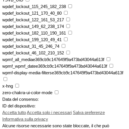
wpdef_lockout_115_245_182_238
wpdef_lockout_121_170_40_80
wpdef_lockout_122_161_53_217
wpdef_lockout_149_62_238_174
wpdef_lockout_182_110_190_161
wpdef_lockout_199_120_49_41
wpdef_lockout_31_45_246_74
wpdef_lockout_46_102_210_152
wpmf_all_mediae369cb9c147649f9a473bd43044a613f
wpmf_wpmf_datee369cb9c147649f9a473bd43044a613f
wpmf-display-media-filterse369cb9c147649f9a473bd43044a613f
x-hng
zero-chakra-ui-color-mode
Data del consenso:
ID del dispositivo:
Accetta tutto
Accetta solo i necessari
Salva preferenze
Informativa sulla privacy
Alcune risorse necessarie sono state bloccate, il che può