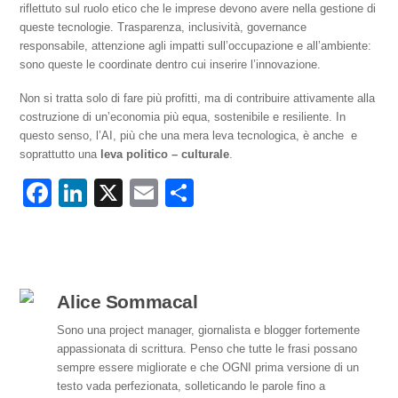
riflettuto sul ruolo etico che le imprese devono avere nella gestione di
queste tecnologie. Trasparenza, inclusività, governance
responsabile, attenzione agli impatti sull’occupazione e all’ambiente:
sono queste le coordinate dentro cui inserire l’innovazione.
Non si tratta solo di fare più profitti, ma di contribuire attivamente alla
costruzione di un’economia più equa, sostenibile e resiliente. In
questo senso, l’AI, più che una mera leva tecnologica, è anche e
soprattutto una
leva politico – culturale
.
F
Li
X
E
C
a
n
m
o
c
k
ail
n
e
e
di
b
dI
vi
Alice Sommacal
o
n
di
Sono una project manager, giornalista e blogger fortemente
appassionata di scrittura. Penso che tutte le frasi possano
o
sempre essere migliorate e che OGNI prima versione di un
k
testo vada perfezionata, solleticando le parole fino a