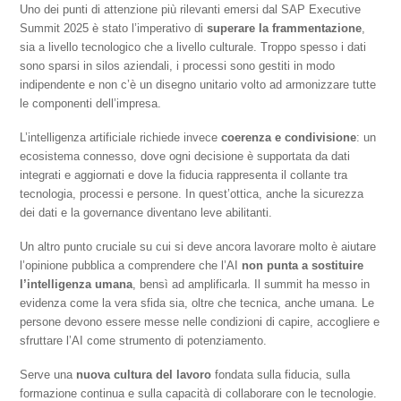
Uno dei punti di attenzione più rilevanti emersi dal SAP Executive
Summit 2025 è stato l’imperativo di
superare la frammentazione
,
sia a livello tecnologico che a livello culturale. Troppo spesso i dati
sono sparsi in silos aziendali, i processi sono gestiti in modo
indipendente e non c’è un disegno unitario volto ad armonizzare tutte
le componenti dell’impresa.
L’intelligenza artificiale richiede invece
coerenza e condivisione
: un
ecosistema connesso, dove ogni decisione è supportata da dati
integrati e aggiornati e dove la fiducia rappresenta il collante tra
tecnologia, processi e persone. In quest’ottica, anche la sicurezza
dei dati e la governance diventano leve abilitanti.
Un altro punto cruciale su cui si deve ancora lavorare molto è aiutare
l’opinione pubblica a comprendere che l’AI
non punta a sostituire
l’intelligenza umana
, bensì ad amplificarla. Il summit ha messo in
evidenza come la vera sfida sia, oltre che tecnica, anche umana. Le
persone devono essere messe nelle condizioni di capire, accogliere e
sfruttare l’AI come strumento di potenziamento.
Serve una
nuova cultura del lavoro
fondata sulla fiducia, sulla
formazione continua e sulla capacità di collaborare con le tecnologie.