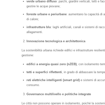
verde urbano diffuso
: parchi, giardini verticali, tetti e f
gestire le acque piovane;
foreste urbane e periurbane
: aumentano la capacità di 
di calore;
infrastrutture blu
: laghi artificiali, canali e sistemi di ra
allagamenti.
Innovazione tecnologica e architettonica
La sostenibilità urbana richiede edifici e infrastrutture resilien
gestione:
edifici a energia quasi zero (nZEB)
, con isolamento term
tetti e superfici riflettenti
, in grado di abbassare la tempe
reti elettriche intelligenti (smart grid)
e sistemi di accum
consumo.
Governance multilivello e politiche integrate
Le città non possono operare in isolamento, poiché la sostenibi