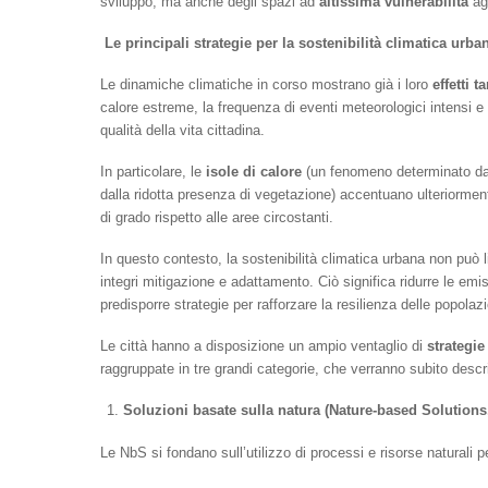
sviluppo, ma anche degli spazi ad
altissima vulnerabilità
agl
Le principali strategie per la sostenibilità climatica urba
Le dinamiche climatiche in corso mostrano già i loro
effetti t
calore estreme, la frequenza di eventi meteorologici intensi e 
qualità della vita cittadina.
In particolare, le
isole di calore
(un fenomeno determinato dal
dalla ridotta presenza di vegetazione) accentuano ulteriormente
di grado rispetto alle aree circostanti.
In questo contesto, la sostenibilità climatica urbana non può l
integri mitigazione e adattamento. Ciò significa ridurre le emiss
predisporre strategie per rafforzare la resilienza delle popolaz
Le città hanno a disposizione un ampio ventaglio di
strategie
raggruppate in tre grandi categorie, che verranno subito descri
Soluzioni basate sulla natura (Nature-based Solutions
Le NbS si fondano sull’utilizzo di processi e risorse naturali pe