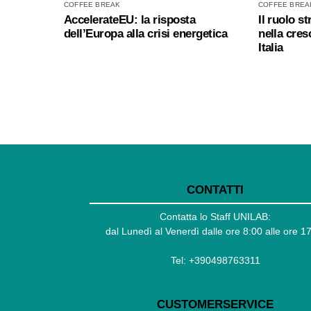
COFFEE BREAK
COFFEE BREA
AccelerateEU: la risposta
Il ruolo s
dell’Europa alla crisi energetica
nella cres
Italia
CONTATTI
Contatta lo Staff UNILAB:
dal Lunedì al Venerdì dalle ore 8:00 alle ore 1
Tel:
+390498763311
CUSTOMERSERVICE