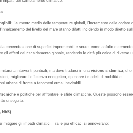
i impatti del cambiamento climatico.
na
angibili
: l’aumento medio delle temperature globali, l’incremento delle ondate d
l’innalzamento del livello del mare stanno difatti incidendo in modo diretto sul
la concentrazione di superfici impermeabili e scure, come asfalto e cemento
 gli effetti del riscaldamento globale, rendendo le città più calde di diverse u
imitarsi a interventi puntuali, ma deve tradursi in una
visione sistemica
, che
ioni, migliorare l’efficienza energetica, ripensare i modelli di mobilità e
ioni urbane di fronte a fenomeni ormai inevitabili.
 tecniche
e politiche per affrontare le sfide climatiche. Queste possono esser
tte di seguito.
, NbS)
r mitigare gli impatti climatici. Tra le più efficaci si annoverano: