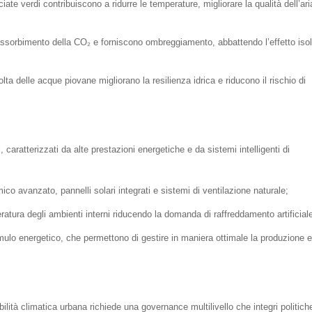
acciate verdi contribuiscono a ridurre le temperature, migliorare la qualità dell’ari
assorbimento della CO₂ e forniscono ombreggiamento, abbattendo l’effetto iso
ccolta delle acque piovane migliorano la resilienza idrica e riducono il rischio di
ti, caratterizzati da alte prestazioni energetiche e da sistemi intelligenti di
ico avanzato, pannelli solari integrati e sistemi di ventilazione naturale;
ratura degli ambienti interni riducendo la domanda di raffreddamento artificial
ulo energetico, che permettono di gestire in maniera ottimale la produzione e 
lità climatica urbana richiede una governance multilivello che integri politich