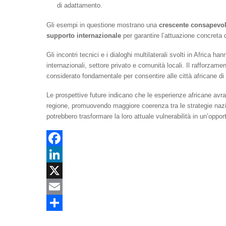
di adattamento.
Gli esempi in questione mostrano una
crescente consapevol
supporto internazionale
per garantire l’attuazione concreta 
Gli incontri tecnici e i dialoghi multilaterali svolti in Africa h
internazionali, settore privato e comunità locali. Il rafforzam
considerato fondamentale per consentire alle città africane di
Le prospettive future indicano che le esperienze africane avran
regione, promuovendo maggiore coerenza tra le strategie nazion
potrebbero trasformare la loro attuale vulnerabilità in un’oppo
F
a
L
c
i
X
e
n
E
b
k
m
C