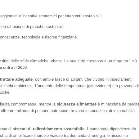
 aggiornati e incentivi economici per interventi sostenibili;
e la diffusione di pratiche sostenibili;
conoscenze, tecnologie e risorse finanziarie.
critici delle sfide climatiche urbane. Le sue città crescono a un ritmo tra i più
 entro il 2050
.
trutture adeguate
, con ampie fasce di abitanti che vivono in insediamenti
i ai rischi ambientali. L’aumento delle temperature (già evidente) sta provocand
tiche.
o) risulta compromessa, mentre la
sicurezza alimentare
è minacciata da perdit
, oltre un miliardo di persone potrebbero trovarsi in condizioni di vulnerabilità
luppo di
sistemi di raffreddamento sostenibile
. L’aumentata dipendenza da
schia di amplificare il circolo vizioso tra domanda di energia, emissioni e