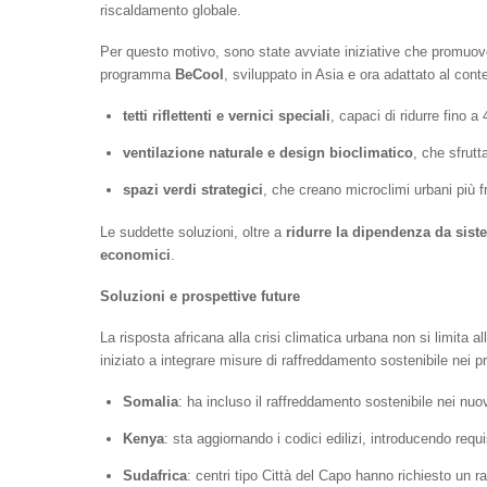
riscaldamento globale.
Per questo motivo, sono state avviate iniziative che promuov
programma
BeCool
, sviluppato in Asia e ora adattato al cont
tetti riflettenti e vernici speciali
, capaci di ridurre fino a
ventilazione naturale e design bioclimatico
, che sfrutt
spazi verdi strategici
, che creano microclimi urbani più f
Le suddette soluzioni, oltre a
ridurre la dipendenza da siste
economici
.
Soluzioni e prospettive future
La risposta africana alla crisi climatica urbana non si limita a
iniziato a integrare misure di raffreddamento sostenibile nei pro
Somalia
: ha incluso il raffreddamento sostenibile nei nuo
Kenya
: sta aggiornando i codici edilizi, introducendo requisi
Sudafrica
: centri tipo Città del Capo hanno richiesto un 