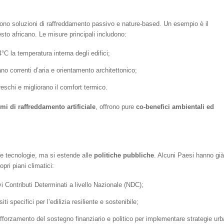
ono soluzioni di raffreddamento passivo e nature-based. Un esempio è il
esto africano. Le misure principali includono:
 4°C la temperatura interna degli edifici;
ano correnti d’aria e orientamento architettonico;
reschi e migliorano il comfort termico.
mi di raffreddamento artificiale
, offrono pure
co-benefici ambientali ed
lle tecnologie, ma si estende alle
politiche pubbliche
. Alcuni Paesi hanno già
pri piani climatici:
vi Contributi Determinati a livello Nazionale (NDC);
ti specifici per l’edilizia resiliente e sostenibile;
rafforzamento del sostegno finanziario e politico per implementare strategie ur