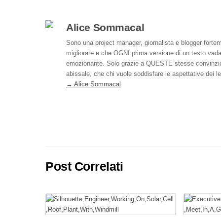
o
e
a
o
o
d
i
n
Alice Sommacal
k
I
l
d
Sono una project manager, giornalista e blogger forte
migliorate e che OGNI prima versione di un testo vada
n
i
emozionante. Solo grazie a QUESTE stesse convinzioni h
v
abissale, che chi vuole soddisfare le aspettative dei 
→ Alice Sommacal
i
d
i
Post Correlati