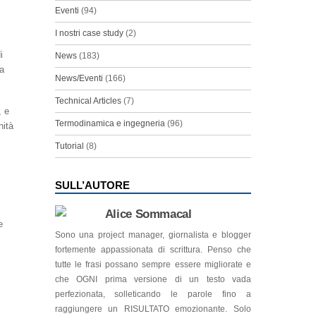
Eventi
(94)
I nostri case study
(2)
i
News
(183)
la
News/Eventi
(166)
Technical Articles
(7)
, e
Termodinamica e ingegneria
(96)
nità
Tutorial
(8)
SULL’AUTORE
Alice Sommacal
e
Sono una project manager, giornalista e blogger
fortemente appassionata di scrittura. Penso che
tutte le frasi possano sempre essere migliorate e
che OGNI prima versione di un testo vada
perfezionata, solleticando le parole fino a
raggiungere un RISULTATO emozionante. Solo