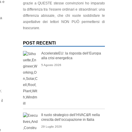
a e
grazie a QUESTE stesse convinzioni ho imparato
la differenza tra l'essere ordinari e straordinari: una
differenza abissale, che chi vuole soddisfare le
la
aspettative dei lettori NON PUÒ permettersi di
trascurare.
POST RECENTI
AccelerateEU: la risposta dell’Europa
alla crisi energetica
5 Agosto 2026
e;
il
Il ruolo strategico dell’HVAC&R nella
crescita dell’occupazione in Italia
29 Luglio 2026
e