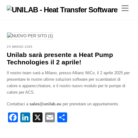
Skip
Menu
to
content
25 MARZO 2025
Unilab sarà presente a Heat Pump
Technologies il 2 aprile!
Il nostro team sarà a Milano, presso Allianz MiCo, il 2 aprile 2025 per
presentare le nostre ultime soluzioni software per scambiatori di
calore e apparecchiature, e il nostro nuovo modulo per le pompe di
calore per ACS.
Contattaci a
sales@unilab.eu
per prenotare un appuntamento.
F
Li
X
E
C
a
n
m
o
c
k
ail
n