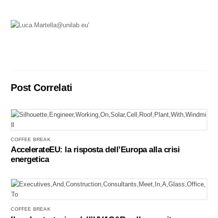
e
e
di
b
dI
vi
o
n
di
o
k
Post Correlati
COFFEE BREAK
AccelerateEU: la risposta dell’Europa alla crisi
energetica
COFFEE BREAK