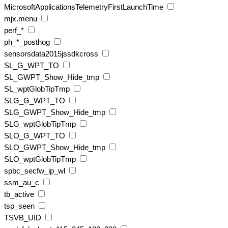
MicrosoftApplicationsTelemetryFirstLaunchTime
mjx.menu
perf_*
ph_*_posthog
sensorsdata2015jssdkcross
SL_G_WPT_TO
SL_GWPT_Show_Hide_tmp
SL_wptGlobTipTmp
SLG_G_WPT_TO
SLG_GWPT_Show_Hide_tmp
SLG_wptGlobTipTmp
SLO_G_WPT_TO
SLO_GWPT_Show_Hide_tmp
SLO_wptGlobTipTmp
spbc_secfw_ip_wl
ssm_au_c
tb_active
tsp_seen
TSVB_UID