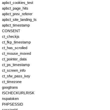
apbct_cookies_test
apbct_page_hits
apbct_prev_referer
apbct_site_landing_ts
apbct_timestamp
CONSENT
ct_checkjs
ct_fkp_timestamp
ct_has_scrolled
ct_mouse_moved
ct_pointer_data
ct_ps_timestamp
ct_screen_info
ct_sfw_pass_key
ct_timezone
googtrans
ISCHECKURLRISK
nspatoken
PHPSESSID