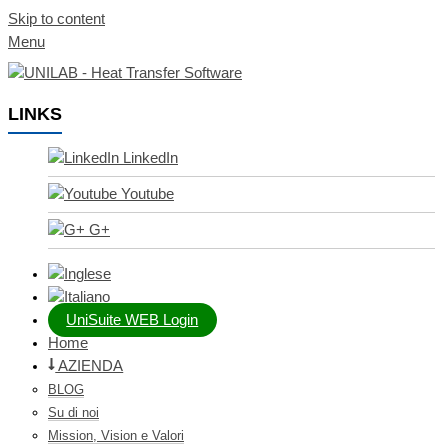
Skip to content
Menu
LINKS
LinkedIn
Youtube
G+
UniSuite WEB Login
Home
AZIENDA
BLOG
Su di noi
Mission, Vision e Valori