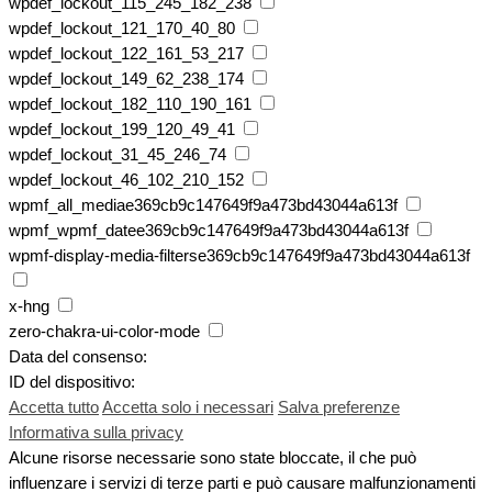
wpdef_lockout_115_245_182_238
wpdef_lockout_121_170_40_80
wpdef_lockout_122_161_53_217
wpdef_lockout_149_62_238_174
wpdef_lockout_182_110_190_161
wpdef_lockout_199_120_49_41
wpdef_lockout_31_45_246_74
wpdef_lockout_46_102_210_152
wpmf_all_mediae369cb9c147649f9a473bd43044a613f
wpmf_wpmf_datee369cb9c147649f9a473bd43044a613f
wpmf-display-media-filterse369cb9c147649f9a473bd43044a613f
x-hng
zero-chakra-ui-color-mode
Data del consenso:
ID del dispositivo:
Accetta tutto
Accetta solo i necessari
Salva preferenze
Informativa sulla privacy
Alcune risorse necessarie sono state bloccate, il che può
influenzare i servizi di terze parti e può causare malfunzionamenti