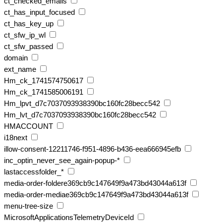
ct_checked_emails
ct_has_input_focused
ct_has_key_up
ct_sfw_ip_wl
ct_sfw_passed
domain
ext_name
Hm_ck_1741574750617
Hm_ck_1741585006191
Hm_lpvt_d7c7037093938390bc160fc28becc542
Hm_lvt_d7c7037093938390bc160fc28becc542
HMACCOUNT
i18next
illow-consent-12211746-f951-4896-b436-eea666945efb
inc_optin_never_see_again-popup-*
lastaccessfolder_*
media-order-foldere369cb9c147649f9a473bd43044a613f
media-order-mediae369cb9c147649f9a473bd43044a613f
menu-tree-size
MicrosoftApplicationsTelemetryDeviceId