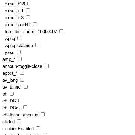
_qimei_h38
_qimei_i_1
_qimei_i_3
_qimei_uuid42
_tea_utm_cache_10000007
_wpfuj
_wpfuj_cleanup
_yasc
amp_*
announ-toggle-close
apbct_*
av_lang
av_tunnel
bh
cbLDB
cbLDBex
chatbase_anon_id
clickid
cookiesEnabled