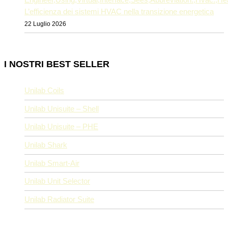
L’efficienza dei sistemi HVAC nella transizione energetica
22 Luglio 2026
I NOSTRI BEST SELLER
Unilab Coils
Unilab Unisuite – Shell
Unilab Unisuite – PHE
Unilab Shark
Unilab Smart-Air
Unilab Unit Selector
Unilab Radiator Suite