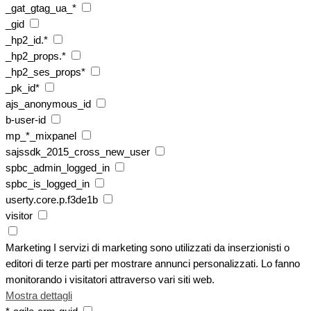
_gat_gtag_ua_*
_gid
_hp2_id.*
_hp2_props.*
_hp2_ses_props*
_pk_id*
ajs_anonymous_id
b-user-id
mp_*_mixpanel
sajssdk_2015_cross_new_user
spbc_admin_logged_in
spbc_is_logged_in
userty.core.p.f3de1b
visitor
Marketing
I servizi di marketing sono utilizzati da inserzionisti o
editori di terze parti per mostrare annunci personalizzati. Lo fanno
monitorando i visitatori attraverso vari siti web.
Mostra dettagli