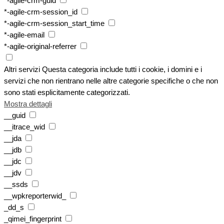
*-agile-crm-guid
*-agile-crm-session_id
*-agile-crm-session_start_time
*-agile-email
*-agile-original-referrer
Altri servizi
Questa categoria include tutti i cookie, i domini e i
servizi che non rientrano nelle altre categorie specifiche o che non
sono stati esplicitamente categorizzati.
Mostra dettagli
__guid
__itrace_wid
__jda
__jdb
__jdc
__jdv
__ssds
__wpkreporterwid_
_dd_s
_qimei_fingerprint