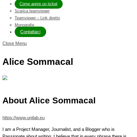
Come aprire un ticket
Scarica teamviewer
Teamviewer – Link diretto
Monografie
Contattaci
Close Menu
Alice Sommacal
About
Alice Sommacal
https://www.unilab.eu
I am a Project Manager, Journalist, and a Blogger who is
Passionate about writing. I believe that in every phrase there is