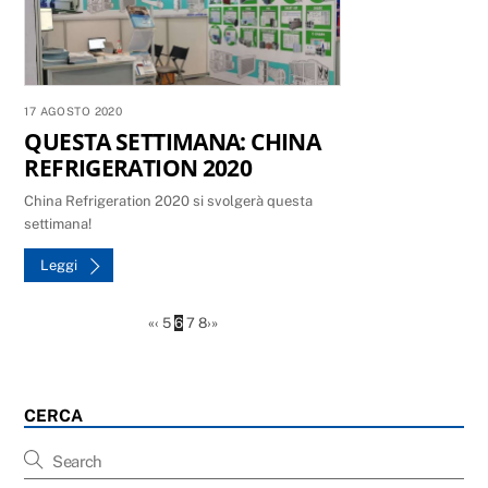
17 AGOSTO 2020
QUESTA SETTIMANA: CHINA
REFRIGERATION 2020
China Refrigeration 2020 si svolgerà questa
settimana!
Leggi
«
‹
5
6
7
8
›
»
CERCA