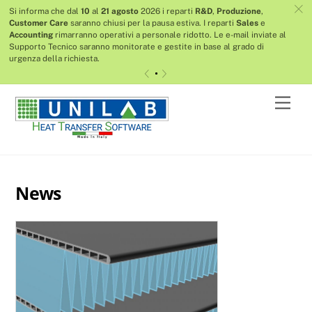
c
Si informa che dal
10
al
21 agosto
2026 i reparti
R&D
,
Produzione
,
Customer Care
saranno chiusi per la pausa estiva. I reparti
Sales
e
Accounting
rimarranno operativi a personale ridotto.
Le e-mail inviate al
Supporto Tecnico saranno monitorate e gestite in base al grado di
urgenza della richiesta.
«
»
Skip
Men
to
content
News