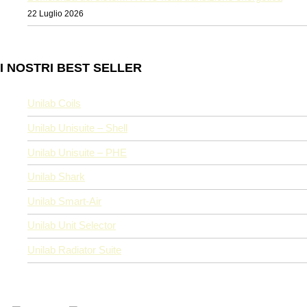
22 Luglio 2026
I NOSTRI BEST SELLER
Unilab Coils
Unilab Unisuite – Shell
Unilab Unisuite – PHE
Unilab Shark
Unilab Smart-Air
Unilab Unit Selector
Unilab Radiator Suite