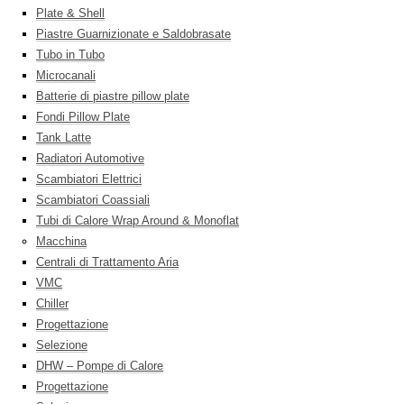
Plate & Shell
Piastre Guarnizionate e Saldobrasate
Tubo in Tubo
Microcanali
Batterie di piastre pillow plate
Fondi Pillow Plate
Tank Latte
Radiatori Automotive
Scambiatori Elettrici
Scambiatori Coassiali
Tubi di Calore Wrap Around & Monoflat
Macchina
Centrali di Trattamento Aria
VMC
Chiller
Progettazione
Selezione
DHW – Pompe di Calore
Progettazione