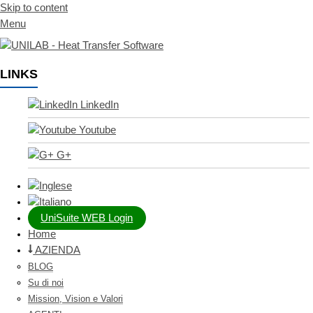
Skip to content
Menu
LINKS
LinkedIn
Youtube
G+
UniSuite WEB Login
Home
AZIENDA
BLOG
Su di noi
Mission, Vision e Valori