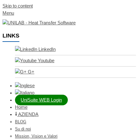
Skip to content
Menu
LINKS
LinkedIn
Youtube
G+
UniSuite WEB Login
Home
AZIENDA
BLOG
Su di noi
Mission, Vision e Valori