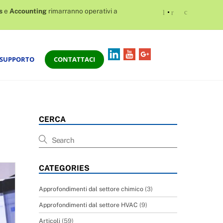
s
e
Accounting
rimarranno operativi a
«
»
c
LinkedIn
Youtube
G+
SUPPORTO
CONTATTACI
CERCA
CATEGORIES
Approfondimenti dal settore chimico
(3)
Approfondimenti dal settore HVAC
(9)
Articoli
(59)