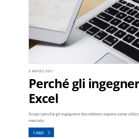
3 MARZO 2017
Perché gli ingegne
Excel
Scopri perché gli ingegnere dovrebbero sapere come utilizzar
mercato.
Leggi