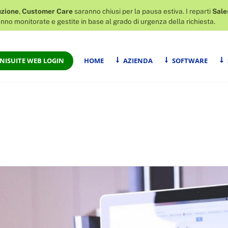
zione
,
Customer Care
saranno chiusi per la pausa estiva. I reparti
Sale
nno monitorate e gestite in base al grado di urgenza della richiesta.
NISUITE WEB LOGIN
HOME
AZIENDA
SOFTWARE