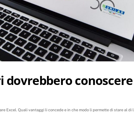
ri dovrebbero conoscere
e Excel. Quali vantaggi li concede e in che modo li permette di stare al di l