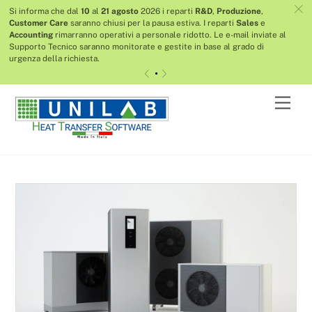
c
Si informa che dal
10
al
21 agosto
2026 i reparti
R&D
,
Produzione
,
Customer Care
saranno chiusi per la pausa estiva. I reparti
Sales
e
Accounting
rimarranno operativi a personale ridotto.
Le e-mail inviate al
Supporto Tecnico saranno monitorate e gestite in base al grado di
urgenza della richiesta.
«
»
Skip
Men
to
content