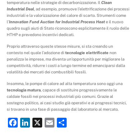
temperatura nelle strategie di decarbonizzazione. Il
Clean
Industrial Deal
, ad esempio, promuove l’elettrificazione dei processi
industriali e la valorizzazione del calore di scarto. Strumenti come
l’
Innovation Fund Auction for Industrial Process Heat
e il nuovo
quadro sugli aiuti di Stato riconoscono esplicitamente il ruolo delle
HTHP e prevedono incentivi dedicati.
Proprio attraverso queste stesse misure, si sta creando un
contesto nel quale l’adozione di
tecnologie elettrificate
non
penalizza le imprese, ma diventa un’opportunità per migliorare la
competitività, ridurre i costi a lungo termine ed emanciparsi dalla
volatilità dei mercati dei combustibili fossili.
Insomma, le pompe di calore ad alta temperatura sono oggi una
tecnologia matura
, capace di sostituire progressivamente le
caldaie fossili nei processi industriali più comuni. Grazie al
sostegno politico, ai casi studio già operativi e ai progressi tecnici,
si trovano in una fase di passaggio dal laboratorio al mercato.
F
Li
X
E
C
a
n
m
o