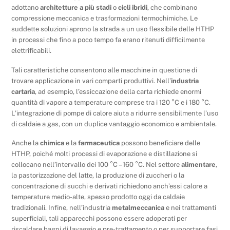
adottano
architetture a più stadi
o
cicli ibridi
, che combinano
compressione meccanica e trasformazioni termochimiche. Le
suddette soluzioni aprono la strada a un uso flessibile delle HTHP
in processi che fino a poco tempo fa erano ritenuti difficilmente
elettrificabili.
Tali caratteristiche consentono alle macchine in questione di
trovare applicazione in vari comparti produttivi. Nell’
industria
cartaria
, ad esempio, l’essiccazione della carta richiede enormi
quantità di vapore a temperature comprese tra i 120 °C e i 180 °C.
L’integrazione di pompe di calore aiuta a ridurre sensibilmente l’uso
di caldaie a gas, con un duplice vantaggio economico e ambientale.
Anche la
chimica
e la
farmaceutica
possono beneficiare delle
HTHP, poiché molti processi di evaporazione e distillazione si
collocano nell’intervallo dei 100 °C – 160 °C. Nel settore
alimentare
,
la pastorizzazione del latte, la produzione di zuccheri o la
concentrazione di succhi e derivati richiedono anch’essi calore a
temperature medio-alte, spesso prodotto oggi da caldaie
tradizionali. Infine, nell’industria
metalmeccanica
e nei trattamenti
superficiali, tali apparecchi possono essere adoperati per
riscaldare bagni di lavaggio e pre-trattamento o per supportare fasi