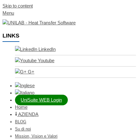
Skip to content
Menu
LINKS
LinkedIn
Youtube
G+
UniSuite WEB Login
Home
AZIENDA
BLOG
Su di noi
Mission, Vision e Valori