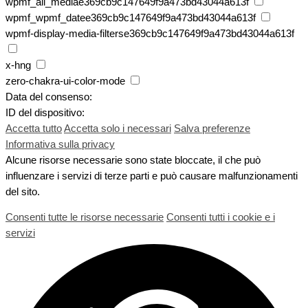
wpmf_all_mediae369cb9c147649f9a473bd43044a613f
wpmf_wpmf_datee369cb9c147649f9a473bd43044a613f
wpmf-display-media-filterse369cb9c147649f9a473bd43044a613f
x-hng
zero-chakra-ui-color-mode
Data del consenso:
ID del dispositivo:
Accetta tutto
Accetta solo i necessari
Salva preferenze
Informativa sulla privacy
Alcune risorse necessarie sono state bloccate, il che può
influenzare i servizi di terze parti e può causare malfunzionamenti
del sito.
Consenti tutte le risorse necessarie
Consenti tutti i cookie e i
servizi