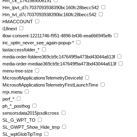
Hm_ck_1741585006191
Hm_lpvt_d7c7037093938390bc160fc28becc542
Hm_lvt_d7c7037093938390bc160fc28becc542
HMACCOUNT
i18next
illow-consent-12211746-f951-4896-b436-eea666945efb
inc_optin_never_see_again-popup-*
lastaccessfolder_*
media-order-foldere369cb9c147649f9a473bd43044a613f
media-order-mediae369cb9c147649f9a473bd43044a613f
menu-tree-size
MicrosoftApplicationsTelemetryDeviceId
MicrosoftApplicationsTelemetryFirstLaunchTime
mjx.menu
perf_*
ph_*_posthog
sensorsdata2015jssdkcross
SL_G_WPT_TO
SL_GWPT_Show_Hide_tmp
SL_wptGlobTipTmp