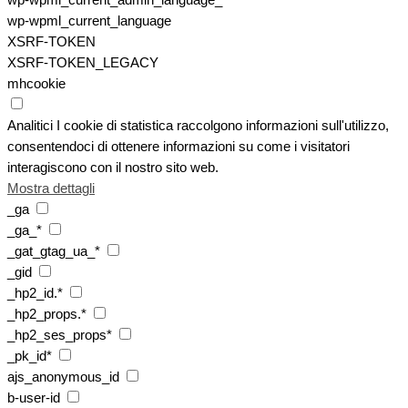
wp-wpml_current_language
XSRF-TOKEN
XSRF-TOKEN_LEGACY
mhcookie
Analitici
I cookie di statistica raccolgono informazioni sull'utilizzo,
consentendoci di ottenere informazioni su come i visitatori
interagiscono con il nostro sito web.
Mostra dettagli
_ga
_ga_*
_gat_gtag_ua_*
_gid
_hp2_id.*
_hp2_props.*
_hp2_ses_props*
_pk_id*
ajs_anonymous_id
b-user-id