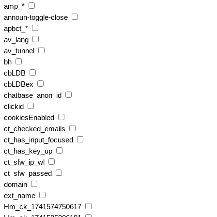
amp_*
announ-toggle-close
apbct_*
av_lang
av_tunnel
bh
cbLDB
cbLDBex
chatbase_anon_id
clickid
cookiesEnabled
ct_checked_emails
ct_has_input_focused
ct_has_key_up
ct_sfw_ip_wl
ct_sfw_passed
domain
ext_name
Hm_ck_1741574750617