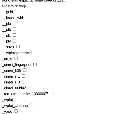
sono stati esplicitamente categorizzati.
Mostra dettagli
__guid
__itrace_wid
__jda
__jdb
__jdc
__jdv
__ssds
__wpkreporterwid_
_dd_s
_qimei_fingerprint
_qimei_h38
_qimei_i_1
_qimei_i_3
_qimei_uuid42
_tea_utm_cache_10000007
_wpfuj
_wpfuj_cleanup
_yasc