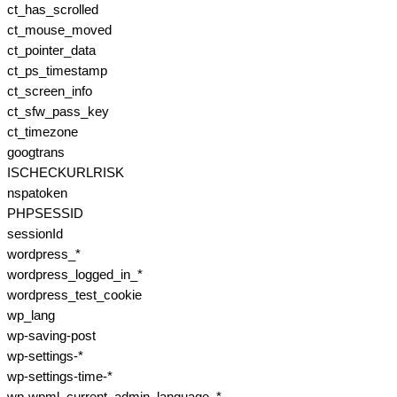
ct_has_scrolled
ct_mouse_moved
ct_pointer_data
ct_ps_timestamp
ct_screen_info
ct_sfw_pass_key
ct_timezone
googtrans
ISCHECKURLRISK
nspatoken
PHPSESSID
sessionId
wordpress_*
wordpress_logged_in_*
wordpress_test_cookie
wp_lang
wp-saving-post
wp-settings-*
wp-settings-time-*
wp-wpml_current_admin_language_*