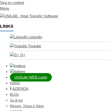
Skip to content
Menu
LINKS
LinkedIn
Youtube
G+
UniSuite WEB Login
Home
AZIENDA
BLOG
Su di noi
Mission, Vision e Valori