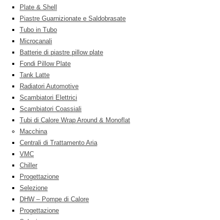
Plate & Shell
Piastre Guarnizionate e Saldobrasate
Tubo in Tubo
Microcanali
Batterie di piastre pillow plate
Fondi Pillow Plate
Tank Latte
Radiatori Automotive
Scambiatori Elettrici
Scambiatori Coassiali
Tubi di Calore Wrap Around & Monoflat
Macchina
Centrali di Trattamento Aria
VMC
Chiller
Progettazione
Selezione
DHW – Pompe di Calore
Progettazione