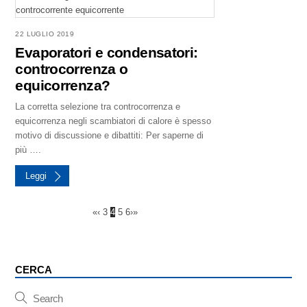
22 LUGLIO 2019
Evaporatori e condensatori:
controcorrenza o
equicorrenza?
La corretta selezione tra controcorrenza e
equicorrenza negli scambiatori di calore è spesso
motivo di discussione e dibattiti: Per saperne di
più ….
Leggi
«
‹
3
4
5
6
›
»
CERCA