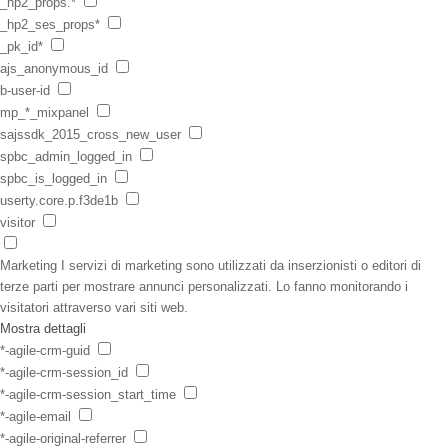
_hp2_props.*
_hp2_ses_props*
_pk_id*
ajs_anonymous_id
b-user-id
mp_*_mixpanel
sajssdk_2015_cross_new_user
spbc_admin_logged_in
spbc_is_logged_in
userty.core.p.f3de1b
visitor
Marketing
I servizi di marketing sono utilizzati da inserzionisti o editori di
terze parti per mostrare annunci personalizzati. Lo fanno monitorando i
visitatori attraverso vari siti web.
Mostra dettagli
*-agile-crm-guid
*-agile-crm-session_id
*-agile-crm-session_start_time
*-agile-email
*-agile-original-referrer