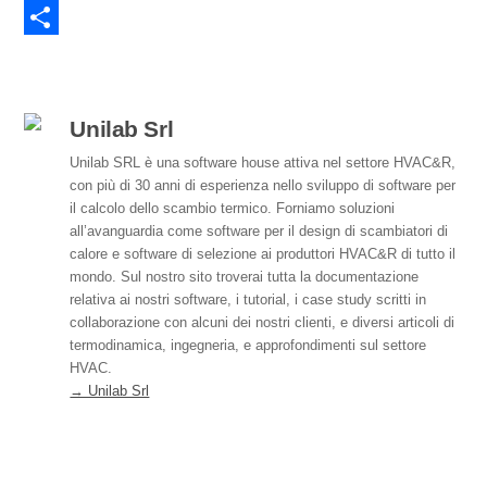
e
n
E
b
k
m
C
o
e
a
o
o
d
i
n
Unilab Srl
k
I
l
d
Unilab SRL è una software house attiva nel settore HVAC&R,
con più di 30 anni di esperienza nello sviluppo di software per
n
i
il calcolo dello scambio termico. Forniamo soluzioni
v
all’avanguardia come software per il design di scambiatori di
calore e software di selezione ai produttori HVAC&R di tutto il
i
mondo. Sul nostro sito troverai tutta la documentazione
d
relativa ai nostri software, i tutorial, i case study scritti in
collaborazione con alcuni dei nostri clienti, e diversi articoli di
i
termodinamica, ingegneria, e approfondimenti sul settore
HVAC.
→ Unilab Srl