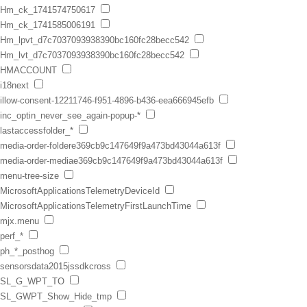
Hm_ck_1741574750617
Hm_ck_1741585006191
Hm_lpvt_d7c7037093938390bc160fc28becc542
Hm_lvt_d7c7037093938390bc160fc28becc542
HMACCOUNT
i18next
illow-consent-12211746-f951-4896-b436-eea666945efb
inc_optin_never_see_again-popup-*
lastaccessfolder_*
media-order-foldere369cb9c147649f9a473bd43044a613f
media-order-mediae369cb9c147649f9a473bd43044a613f
menu-tree-size
MicrosoftApplicationsTelemetryDeviceId
MicrosoftApplicationsTelemetryFirstLaunchTime
mjx.menu
perf_*
ph_*_posthog
sensorsdata2015jssdkcross
SL_G_WPT_TO
SL_GWPT_Show_Hide_tmp