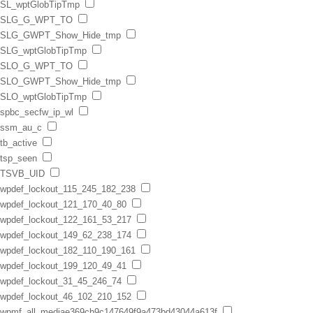
SL_wptGlobTipTmp
SLG_G_WPT_TO
SLG_GWPT_Show_Hide_tmp
SLG_wptGlobTipTmp
SLO_G_WPT_TO
SLO_GWPT_Show_Hide_tmp
SLO_wptGlobTipTmp
spbc_secfw_ip_wl
ssm_au_c
tb_active
tsp_seen
TSVB_UID
wpdef_lockout_115_245_182_238
wpdef_lockout_121_170_40_80
wpdef_lockout_122_161_53_217
wpdef_lockout_149_62_238_174
wpdef_lockout_182_110_190_161
wpdef_lockout_199_120_49_41
wpdef_lockout_31_45_246_74
wpdef_lockout_46_102_210_152
wpmf_all_mediae369cb9c147649f9a473bd43044a613f