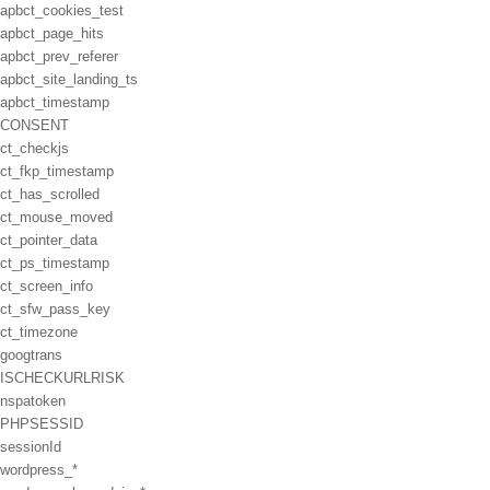
apbct_cookies_test
apbct_page_hits
apbct_prev_referer
apbct_site_landing_ts
apbct_timestamp
CONSENT
ct_checkjs
ct_fkp_timestamp
ct_has_scrolled
ct_mouse_moved
ct_pointer_data
ct_ps_timestamp
ct_screen_info
ct_sfw_pass_key
ct_timezone
googtrans
ISCHECKURLRISK
nspatoken
PHPSESSID
sessionId
wordpress_*