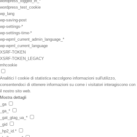
wordpress_logged_in_*
wordpress_test_cookie
wp_lang
wp-saving-post
wp-settings-*
wp-settings-time-*
wp-wpml_current_admin_language_*
wp-wpml_current_language
XSRF-TOKEN
XSRF-TOKEN_LEGACY
mhcookie
Analitici
I cookie di statistica raccolgono informazioni sull'utilizzo,
consentendoci di ottenere informazioni su come i visitatori interagiscono con
il nostro sito web.
Mostra dettagli
_ga
_ga_*
_gat_gtag_ua_*
_gid
_hp2_id.*