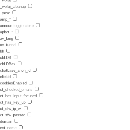
_wpfuj
_wpfuj_cleanup
_yasc
amp_*
announ-toggle-close
apbct_*
av_lang
av_tunnel
bh
cbLDB
cbLDBex
chatbase_anon_id
clickid
cookiesEnabled
ct_checked_emails
ct_has_input_focused
ct_has_key_up
ct_sfw_ip_wl
ct_sfw_passed
domain
ext_name