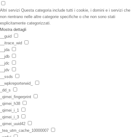
Altri servizi
Questa categoria include tutti i cookie, i domini e i servizi che
non rientrano nelle altre categorie specifiche o che non sono stati
esplicitamente categorizzati.
Mostra dettagli
__guid
__itrace_wid
__jda
__jdb
__jdc
__jdv
__ssds
__wpkreporterwid_
_dd_s
_qimei_fingerprint
_qimei_h38
_qimei_i_1
_qimei_i_3
_qimei_uuid42
_tea_utm_cache_10000007