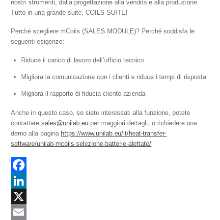
nostri strumenti, dalla progettazione alla vendita e alla produzione.
Tutto in una grande suite, COILS SUITE!
Perché scegliere mCoils (SALES MODULE)? Perché soddisfa le
seguenti esigenze:
Riduce il carico di lavoro dell’ufficio tecnico
Migliora la comunicazione con i clienti e riduce i tempi di risposta
Migliora il rapporto di fiducia cliente-azienda
Anche in questo caso, se siete interessati alla funzione, potete
contattare
sales@unilab.eu
per maggiori dettagli, o richiedere una
demo alla pagina
https://www.unilab.eu/it/heat-transfer-
software/unilab-mcoils-selezione-batterie-alettate/
F
a
L
c
i
X