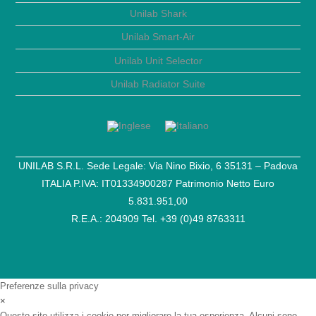
Unilab Shark
Unilab Smart-Air
Unilab Unit Selector
Unilab Radiator Suite
UNILAB S.R.L. Sede Legale: Via Nino Bixio, 6 35131 – Padova
ITALIA P.IVA: IT01334900287 Patrimonio Netto Euro
5.831.951,00
R.E.A.: 204909 Tel. +39 (0)49 8763311
Preferenze sulla privacy
×
Questo sito utilizza i cookie per migliorare la tua esperienza. Alcuni sono