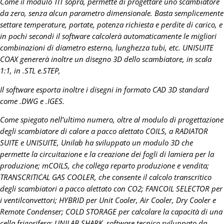
Come il modulo TIT sopra, permette di progettare uno scambiatore
da zero, senza alcun parametro dimensionale. Basta semplicemente
settare temperature, portate, potenza richiesta e perdite di carico, e
in pochi secondi il software calcolerà automaticamente le migliori
combinazioni di diametro esterno, lunghezza tubi, etc. UNISUITE
COAX genererà inoltre un disegno 3D dello scambiatore, in scala
1:1, in .STL e.STEP,
Il software esporta inoltre i disegni in formato CAD 3D standard
come .DWG e .IGES.
Come spiegato nell’ultimo numero, oltre al modulo di progettazione
degli scambiatore di calore a pacco alettato COILS, a RADIATOR
SUITE e UNISUITE, Unilab ha sviluppato un modulo 3D che
permette la circuitazione e la creazione dei fogli di lamiera per la
produzione; mCOILS, che collega reparto produzione e vendita;
TRANSCRITICAL GAS COOLER, che consente il calcolo transcritico
degli scambiatori a pacco alettato con CO2; FANCOIL SELECTOR per
i ventilconvettori; HYBRID per Unit Cooler, Air Cooler, Dry Cooler e
Remote Condenser; COLD STORAGE per calcolare la capacità di una
cella frigorifera; UNILAB SHARK, software tecnico sviluppato da