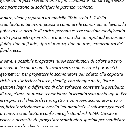
genererà in pochi secondi uno o più scambiatori ad alta efficienza
che permettono di soddisfare la potenza richiesta..
Inoltre, viene preparato un modello 3D in scala 1: 1 dello
scambiatore. Gli utenti possono cambiare le condizioni di lavoro, la
potenza e le perdite di carico possono essere calcolate modificando
tutti i parametri geometrici e uno o più dati di input (ad es.portata
fluido, tipo di fluido, tipo di piastra, tipo di tubo, temperatura del
fluido, ecc.)
Inoltre, è possibile progettare nuovi scambiatori di calore da zero,
inserendo le condizioni di lavoro senza conoscerne i parametri
geometrici, per progettare lo scambiatore più adatto alla capacità
richiesta. L’interfaccia user-friendly, con stampe dettagliate e
gestione loghi, a differenza di altri software, consente la possibilità
di progettare un nuovo scambiatore inserendo solo pochi input. Per
esempio, se il cliente deve progettare un nuovo scambiatore, sarà
sufficiente selezionare la casella “automatico”e il software genererà
un nuovo scambiatore conforme agli standard TEMA. Questo è
veloce e permette di progettare scambiatori speciali per soddisfare
le esigenze dei clienti in tempo!