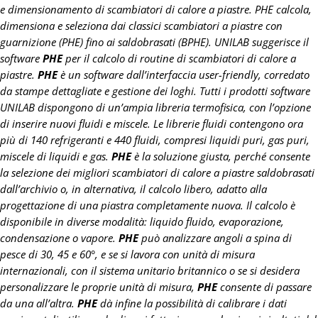
e dimensionamento di scambiatori di calore a piastre. PHE calcola,
dimensiona e seleziona dai classici scambiatori a piastre con
guarnizione (PHE) fino ai saldobrasati (BPHE).
UNILAB suggerisce il
software
PHE
per il calcolo di routine di scambiatori di calore a
piastre.
PHE
è un software dall’interfaccia user-friendly, corredato
da stampe dettagliate e gestione dei loghi. Tutti i prodotti software
UNILAB dispongono di un’ampia libreria termofisica, con l’opzione
di inserire nuovi fluidi e miscele. Le librerie fluidi contengono ora
più di 140 refrigeranti e 440 fluidi, compresi liquidi puri, gas puri,
miscele di liquidi e gas.
PHE
è la soluzione giusta, perché consente
la selezione dei migliori scambiatori di calore a piastre saldobrasati
dall’archivio o, in alternativa, il calcolo libero, adatto alla
progettazione di una piastra completamente nuova. Il calcolo è
disponibile in diverse modalità: liquido fluido, evaporazione,
condensazione o vapore.
PHE
può analizzare angoli a spina di
pesce di 30, 45 e 60°, e se si lavora con unità di misura
internazionali, con il sistema unitario britannico o se si desidera
personalizzare le proprie unità di misura,
PHE
consente di passare
da una all’altra.
PHE
dà infine la possibilità di calibrare i dati