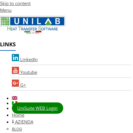
Skip to content
Menu
LINKS
LinkedIn
Youtube
G+
UniSuite WEB Login
Home
AZIENDA
BLOG