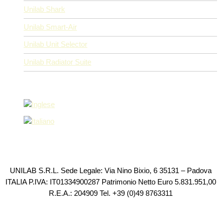
Unilab Shark
Unilab Smart-Air
Unilab Unit Selector
Unilab Radiator Suite
UNILAB S.R.L. Sede Legale: Via Nino Bixio, 6 35131 – Padova
ITALIA P.IVA: IT01334900287 Patrimonio Netto Euro 5.831.951,00
R.E.A.: 204909 Tel. +39 (0)49 8763311