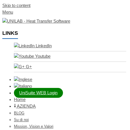
Skip to content
Menu
LINKS
LinkedIn
Youtube
G+
UniSuite WEB Login
Home
AZIENDA
BLOG
Su di noi
Mission, Vision e Valori