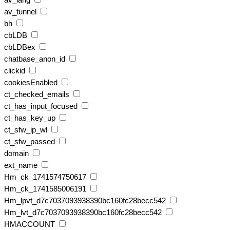
av_lang
av_tunnel
bh
cbLDB
cbLDBex
chatbase_anon_id
clickid
cookiesEnabled
ct_checked_emails
ct_has_input_focused
ct_has_key_up
ct_sfw_ip_wl
ct_sfw_passed
domain
ext_name
Hm_ck_1741574750617
Hm_ck_1741585006191
Hm_lpvt_d7c7037093938390bc160fc28becc542
Hm_lvt_d7c7037093938390bc160fc28becc542
HMACCOUNT