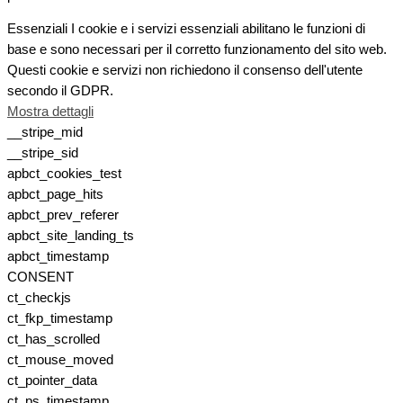
Essenziali
I cookie e i servizi essenziali abilitano le funzioni di
base e sono necessari per il corretto funzionamento del sito web.
Questi cookie e servizi non richiedono il consenso dell'utente
secondo il GDPR.
Mostra dettagli
__stripe_mid
__stripe_sid
apbct_cookies_test
apbct_page_hits
apbct_prev_referer
apbct_site_landing_ts
apbct_timestamp
CONSENT
ct_checkjs
ct_fkp_timestamp
ct_has_scrolled
ct_mouse_moved
ct_pointer_data
ct_ps_timestamp