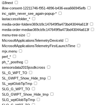
i18next
illow-consent-12211746-f951-4896-b436-eea666945efb
inc_optin_never_see_again-popup-*
lastaccessfolder_*
media-order-foldere369cb9c147649f9a473bd43044a613f
media-order-mediae369cb9c147649f9a473bd43044a613f
menu-tree-size
MicrosoftApplicationsTelemetryDeviceId
MicrosoftApplicationsTelemetryFirstLaunchTime
mjx.menu
perf_*
ph_*_posthog
sensorsdata2015jssdkcross
SL_G_WPT_TO
SL_GWPT_Show_Hide_tmp
SL_wptGlobTipTmp
SLG_G_WPT_TO
SLG_GWPT_Show_Hide_tmp
SLG_wptGlobTipTmp