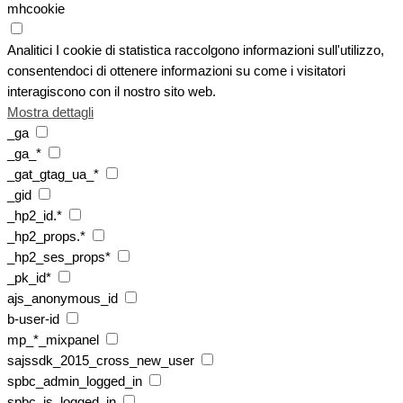
mhcookie
Analitici
I cookie di statistica raccolgono informazioni sull'utilizzo,
consentendoci di ottenere informazioni su come i visitatori
interagiscono con il nostro sito web.
Mostra dettagli
_ga
_ga_*
_gat_gtag_ua_*
_gid
_hp2_id.*
_hp2_props.*
_hp2_ses_props*
_pk_id*
ajs_anonymous_id
b-user-id
mp_*_mixpanel
sajssdk_2015_cross_new_user
spbc_admin_logged_in
spbc_is_logged_in