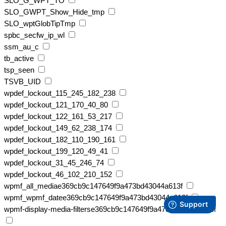
SLO_G_WPT_TO
SLO_GWPT_Show_Hide_tmp
SLO_wptGlobTipTmp
spbc_secfw_ip_wl
ssm_au_c
tb_active
tsp_seen
TSVB_UID
wpdef_lockout_115_245_182_238
wpdef_lockout_121_170_40_80
wpdef_lockout_122_161_53_217
wpdef_lockout_149_62_238_174
wpdef_lockout_182_110_190_161
wpdef_lockout_199_120_49_41
wpdef_lockout_31_45_246_74
wpdef_lockout_46_102_210_152
wpmf_all_mediae369cb9c147649f9a473bd43044a613f
wpmf_wpmf_datee369cb9c147649f9a473bd43044a613f
wpmf-display-media-filterse369cb9c147649f9a473bd43044a613f