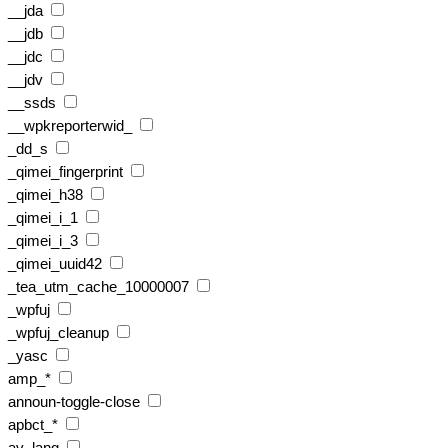
__jda
__jdb
__jdc
__jdv
__ssds
__wpkreporterwid_
_dd_s
_qimei_fingerprint
_qimei_h38
_qimei_i_1
_qimei_i_3
_qimei_uuid42
_tea_utm_cache_10000007
_wpfuj
_wpfuj_cleanup
_yasc
amp_*
announ-toggle-close
apbct_*